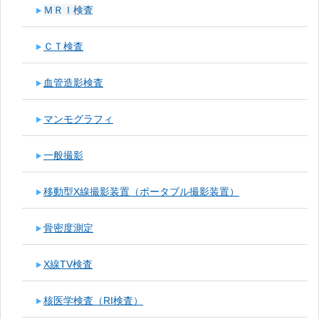
ＭＲＩ検査
ＣＴ検査
血管造影検査
マンモグラフィ
一般撮影
移動型X線撮影装置（ポータブル撮影装置）
骨密度測定
X線TV検査
核医学検査（RI検査）