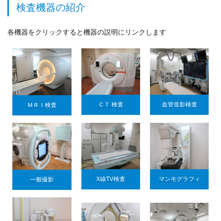
検査機器の紹介
各機器をクリックすると機器の説明にリンクします
ＣＴ 検査
血管造影検査
ＭＲＩ検査
X線TV検査
マンモグラフィ
一般撮影