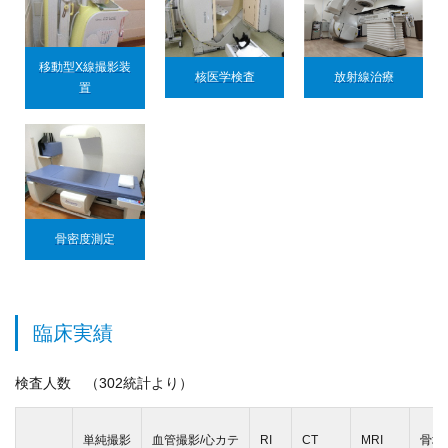
移動型X線撮影装
核医学検査
放射線治療
置
骨密度測定
臨床実績
検査人数 （302統計より）
単純撮影
血管撮影/心カテ
RI
CT
MRI
骨塩