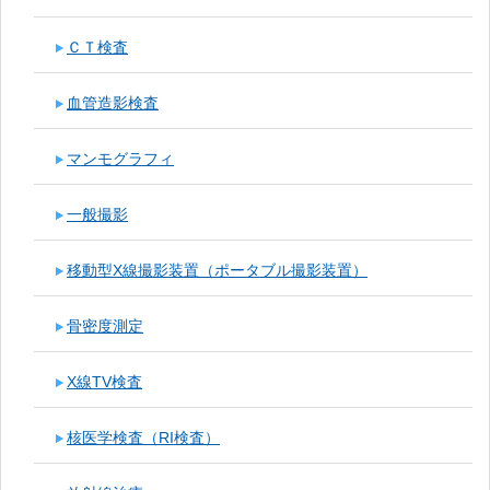
ＣＴ検査
血管造影検査
マンモグラフィ
一般撮影
移動型X線撮影装置（ポータブル撮影装置）
骨密度測定
X線TV検査
核医学検査（RI検査）