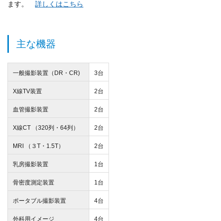
ます。
詳しくはこちら
主な機器
一般撮影装置（DR・CR)
3台
X線TV装置
2台
血管撮影装置
2台
X線CT （320列・64列）
2台
MRI （３T・1.5T）
2台
乳房撮影装置
1台
骨密度測定装置
1台
ポータブル撮影装置
4台
外科用イメージ
4台