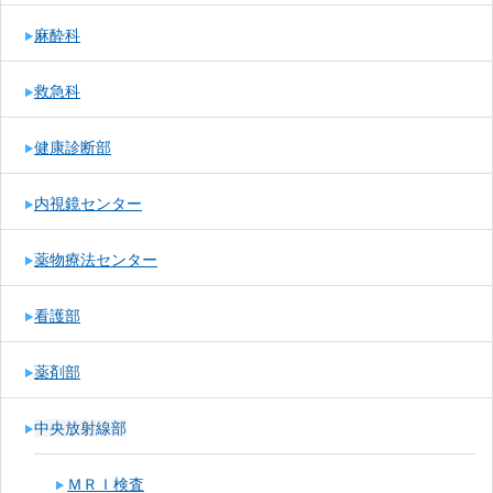
麻酔科
救急科
健康診断部
内視鏡センター
薬物療法センター
看護部
薬剤部
中央放射線部
ＭＲＩ検査