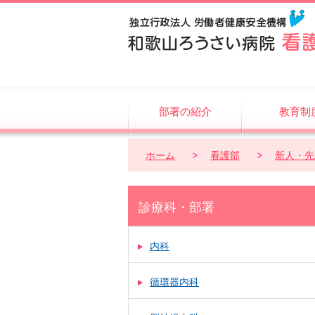
部署の紹介
教育制
ホーム
看護部
新人・先
診療科・部署
内科
循環器内科