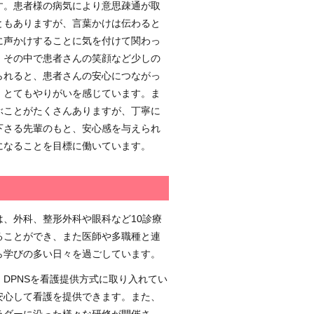
す。患者様の病気により意思疎通が取
ともありますが、言葉かけは伝わると
に声かけすることに気を付けて関わっ
。その中で患者さんの笑顔など少しの
られると、患者さんの安心につながっ
、とてもやりがいを感じています。ま
ぶことがたくさんありますが、丁寧に
下さる先輩のもと、安心感を与えられ
になることを目標に働いています。
は、外科、整形外科や眼科など10診療
ることができ、また医師や多職種と連
ら学びの多い日々を過ごしています。
、DPNSを看護提供方式に取り入れてい
安心して看護を提供できます。また、
ラダーに沿った様々な研修が開催さ