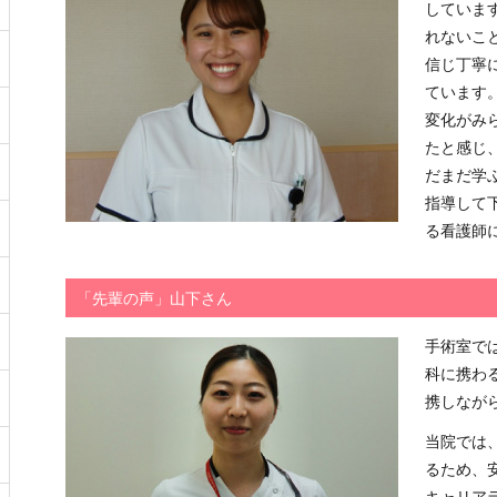
していま
れないこ
信じ丁寧
ています
変化がみ
たと感じ
だまだ学
指導して
る看護師
「先輩の声」山下さん
手術室で
科に携わ
携しなが
当院では
るため、
キャリア