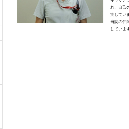
れ、自己
実してい
当院の仲
していま