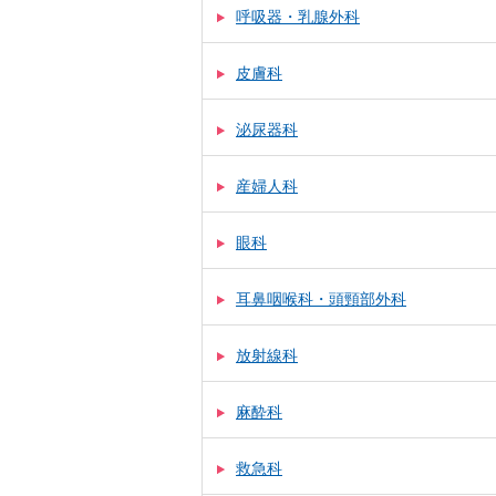
呼吸器・乳腺外科
皮膚科
泌尿器科
産婦人科
眼科
耳鼻咽喉科・頭頸部外科
放射線科
麻酔科
救急科