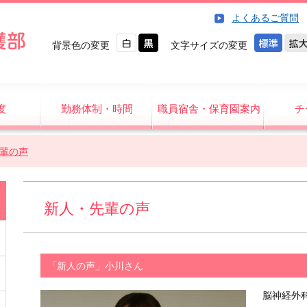
よくあるご質問
背景色の変更
文字サイズの変更
度
勤務体制・時間
職員宿舎・保育園案内
チ
輩の声
新人・先輩の声
「新人の声」小川さん
脳神経外