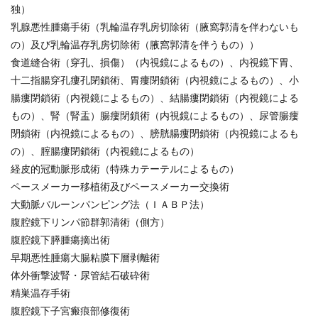
独）
乳腺悪性腫瘍手術（乳輪温存乳房切除術（腋窩郭清を伴わないも
の）及び乳輪温存乳房切除術（腋窩郭清を伴うもの））
食道縫合術（穿孔、損傷）（内視鏡によるもの）、内視鏡下胃、
十二指腸穿孔瘻孔閉鎖術、胃瘻閉鎖術（内視鏡によるもの）、小
腸瘻閉鎖術（内視鏡によるもの）、結腸瘻閉鎖術（内視鏡による
もの）、腎（腎盂）腸瘻閉鎖術（内視鏡によるもの）、尿管腸瘻
閉鎖術（内視鏡によるもの）、膀胱腸瘻閉鎖術（内視鏡によるも
の）、腟腸瘻閉鎖術（内視鏡によるもの）
経皮的冠動脈形成術（特殊カテーテルによるもの）
ペースメーカー移植術及びペースメーカー交換術
大動脈バルーンパンピング法（ＩＡＢＰ法）
腹腔鏡下リンパ節群郭清術（側方）
腹腔鏡下膵腫瘍摘出術
早期悪性腫瘍大腸粘膜下層剥離術
体外衝撃波腎・尿管結石破砕術
精巣温存手術
腹腔鏡下子宮瘢痕部修復術