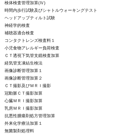
検体検査管理加算(Ⅳ)
時間内歩行試験及びシャトルウォーキングテスト
ヘッドアップティルト試験
神経学的検査
補聴器適合検査
コンタクトレンズ検査料１
小児食物アレルギー負荷検査
ＣＴ透視下気管支鏡検査加算
経気管支凍結生検法
画像診断管理加算１
画像診断管理加算２
ＣＴ撮影及びＭＲＩ撮影
冠動脈ＣＴ撮影加算
心臓ＭＲＩ撮影加算
乳房ＭＲＩ撮影加算
抗悪性腫瘍剤処方管理加算
外来化学療法加算１
無菌製剤処理料