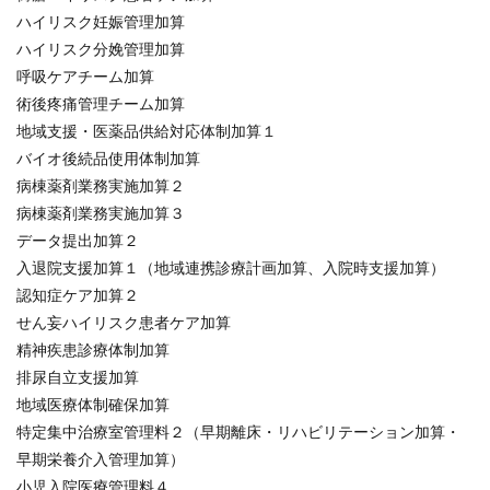
ハイリスク妊娠管理加算
ハイリスク分娩管理加算
呼吸ケアチーム加算
術後疼痛管理チーム加算
地域支援・医薬品供給対応体制加算１
バイオ後続品使用体制加算
病棟薬剤業務実施加算２
病棟薬剤業務実施加算３
データ提出加算２
入退院支援加算１（地域連携診療計画加算、入院時支援加算）
認知症ケア加算２
せん妄ハイリスク患者ケア加算
精神疾患診療体制加算
排尿自立支援加算
地域医療体制確保加算
特定集中治療室管理料２（早期離床・リハビリテーション加算・
早期栄養介入管理加算）
小児入院医療管理料４