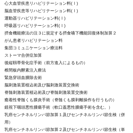
心大血管疾患リハビリテーション料(Ⅰ)
脳血管疾患等リハビリテーション料(Ⅰ)
運動器リハビリテーション料(Ⅰ)
呼吸器リハビリテーション料(Ⅰ)
摂食機能療法の注３に規定する摂食嚥下機能回復体制加算２
がん患者リハビリテーション料
集団コミュニケーション療法料
ストーマ合併症加算
後縦靱帯骨化症手術（前方進入によるもの）
椎間板内酵素注入療法
緊急穿頭血腫除去術
脳刺激装置植込術及び脳刺激装置交換術
脊髄刺激装置植込術及び脊髄刺激装置交換術
癒着性脊髄くも膜炎手術（脊髄くも膜剥離操作を行うもの）
鏡視下咽頭悪性腫瘍手術（軟口蓋悪性腫瘍手術を含む。）
乳癌センチネルリンパ節加算１及びセンチネルリンパ節生検（併
用）
乳癌センチネルリンパ節加算２及びセンチネルリンパ節生検（単