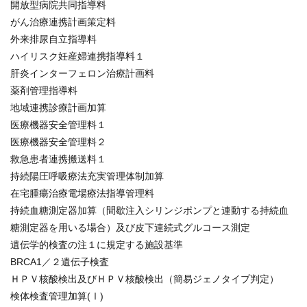
開放型病院共同指導料
がん治療連携計画策定料
外来排尿自立指導料
ハイリスク妊産婦連携指導料１
肝炎インターフェロン治療計画料
薬剤管理指導料
地域連携診療計画加算
医療機器安全管理料１
医療機器安全管理料２
救急患者連携搬送料１
持続陽圧呼吸療法充実管理体制加算
在宅腫瘍治療電場療法指導管理料
持続血糖測定器加算（間歇注入シリンジポンプと連動する持続血
糖測定器を用いる場合）及び皮下連続式グルコース測定
遺伝学的検査の注１に規定する施設基準
BRCA1／２遺伝子検査
ＨＰＶ核酸検出及びＨＰＶ核酸検出（簡易ジェノタイプ判定）
検体検査管理加算(Ⅰ)