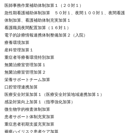
医師事務作業補助体制加算１（２０対１）
急性期看護補助体制加算 ５０対１、夜間１００対１、夜間看護
体制加算、看護補助体制充実加算１
看護職員夜間配置加算（１６対１）
電子的診療情報連携体制整備加算２（入院）
療養環境加算
産科管理加算１
重症者等療養環境特別加算
無菌治療室管理加算１
無菌治療室管理加算２
栄養サポートチーム加算
口腔管理連携加算
医療安全対策加算１（医療安全対策地域連携加算１）
感染対策向上加算１（指導強化加算）
微生物学的検査体制加算
患者サポート体制充実加算
重症患者初期支援充実加算
褥瘡ハイリスク患者ケア加算