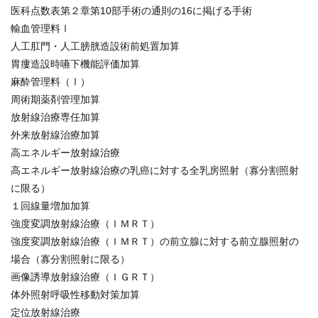
医科点数表第２章第10部手術の通則の16に掲げる手術
輸血管理料Ⅰ
人工肛門・人工膀胱造設術前処置加算
胃瘻造設時嚥下機能評価加算
麻酔管理料（Ⅰ）
周術期薬剤管理加算
放射線治療専任加算
外来放射線治療加算
高エネルギー放射線治療
高エネルギー放射線治療の乳癌に対する全乳房照射（寡分割照射
に限る）
１回線量増加加算
強度変調放射線治療（ＩＭＲＴ）
強度変調放射線治療（ＩＭＲＴ）の前立腺に対する前立腺照射の
場合（寡分割照射に限る）
画像誘導放射線治療（ＩＧＲＴ）
体外照射呼吸性移動対策加算
定位放射線治療