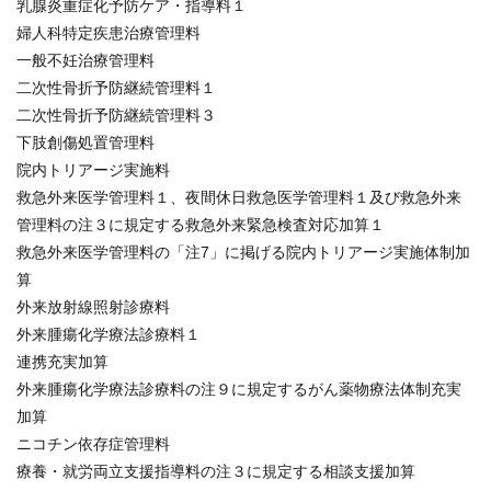
乳腺炎重症化予防ケア・指導料１
婦人科特定疾患治療管理料
一般不妊治療管理料
二次性骨折予防継続管理料１
二次性骨折予防継続管理料３
下肢創傷処置管理料
院内トリアージ実施料
救急外来医学管理料１、夜間休日救急医学管理料１及び救急外来
管理料の注３に規定する救急外来緊急検査対応加算１
救急外来医学管理料の「注7」に掲げる院内トリアージ実施体制加
算
外来放射線照射診療料
外来腫瘍化学療法診療料１
連携充実加算
外来腫瘍化学療法診療料の注９に規定するがん薬物療法体制充実
加算
ニコチン依存症管理料
療養・就労両立支援指導料の注３に規定する相談支援加算