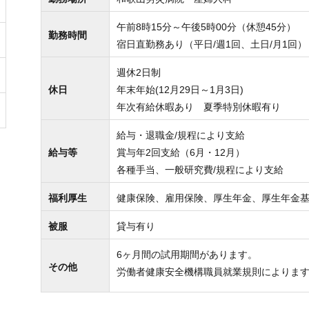
午前8時15分～午後5時00分（休憩45分）
勤務時間
宿日直勤務あり（平日/週1回、土日/月1回）
週休2日制
休日
年末年始(12月29日～1月3日)
年次有給休暇あり 夏季特別休暇有り
給与・退職金/規程により支給
給与等
賞与年2回支給（6月・12月）
各種手当、一般研究費/規程により支給
福利厚生
健康保険、雇用保険、厚生年金、厚生年金
被服
貸与有り
6ヶ月間の試用期間があります。
その他
労働者健康安全機構職員就業規則によりま