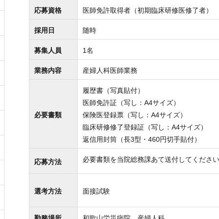
応募資格
医師免許取得者（初期臨床研修医修了者）
採用日
随時
募集人員
1名
業務内容
産婦人科医師業務
履歴書（写真貼付）
医師免許証（写し：A4サイズ）
必要書類
保険医登録票（写し：A4サイズ）
臨床研修修了登録証（写し：A4サイズ）
返信用封筒（長3型・460円切手貼付）
必要書類を当院総務課あて送付してくださ
応募方法
選考方法
面接試験
勤務場所
和歌山労災病院 産婦人科