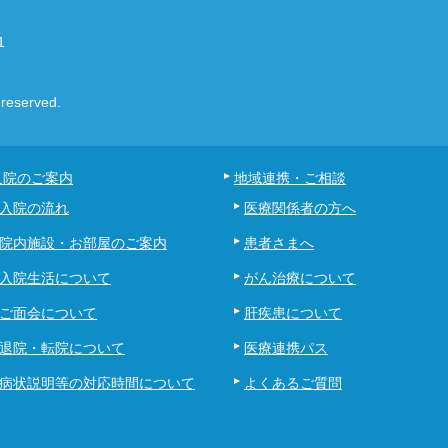
1
eserved.
入院のご案内
地域連携・ご相談
入院の流れ
医療関係者の方へ
院内施設・お部屋のご案内
患者さまへ
入院生活について
がん治療について
ご面会について
肝疾患について
退院・転院について
医療連携パス
病状説明等の対応時間について
よくあるご質問